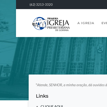
(62) 3213-3320
A IGREJA
EV
"
Atende, SENHOR, a minha oração, dá ouvidos 
Links
CLIQUE AQUI