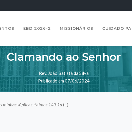
ENTOS
EBD 2026-2
MISSIONÁRIOS
CUIDADO P
Clamando ao Senhor
Rev. João Batista da Silva
Publicado em 07/06/2024
às minhas súplicas. Salmos 143.1a
(...)