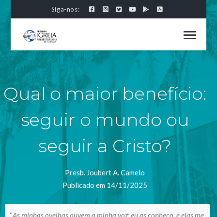
Siga-nos:
Qual o maior benefício:
seguir o mundo ou
seguir a Cristo?
Presb. Joubert A. Camelo
Publicado em 14/11/2025
“
As minhas ovelhas ouvem a minha voz; eu as conheço, e elas me